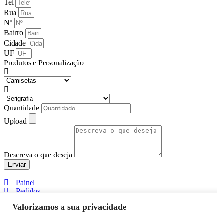
Tel
Rua
Nº
Bairro
Cidade
UF
Produtos e Personalização
Quantidade
Upload
Descreva o que deseja
Enviar
Painel
Pedidos
Downloads
Valorizamos a sua privacidade
Detalhes da Conta