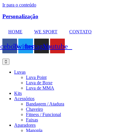
Ir para o conteúdo
Personalização
HOME
WE SPORT
CONTATO
acebook
Twitter
Instagram
Youtube
Luvas
Luva Point
Luva de Boxe
Luva de MMA
Kits
Acessórios
Bandagem / Atadura
Chaveiro
Fitness / Funcional
Faixas
Aparadores
Manopla